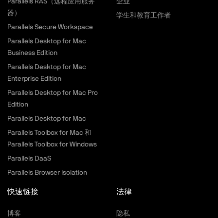
Parallels RAS（远程应用服务
企业
器）
学生和教育工作者
Parallels Secure Workspace
Parallels Desktop for Mac
Business Edition
Parallels Desktop for Mac
Enterprise Edition
Parallels Desktop for Mac Pro
Edition
Parallels Desktop for Mac
Parallels Toolbox for Mac 和
Parallels Toolbox for Windows
Parallels DaaS
Parallels Browser Isolation
快速链接
法律
博客
隐私