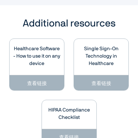
Additional resources
Healthcare Software
Single Sign-On
- How to use it on any
Technology in
device
Healthcare
查看链接
查看链接
HIPAA Compliance
Checklist
查看链接