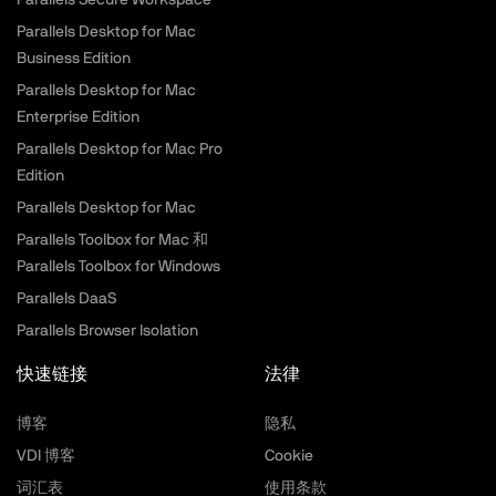
Parallels Secure Workspace
Parallels Desktop for Mac
Business Edition
Parallels Desktop for Mac
Enterprise Edition
Parallels Desktop for Mac Pro
Edition
Parallels Desktop for Mac
Parallels Toolbox for Mac 和
Parallels Toolbox for Windows
Parallels DaaS
Parallels Browser Isolation
快速链接
法律
博客
隐私
VDI 博客
Cookie
词汇表
使用条款