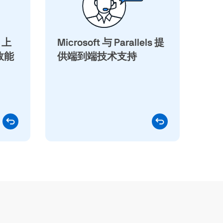
1 能以
上的 Windows 11 授权。针对所
行，而
有与虚拟化相关的事项，
译层会在
Parallels 团队提供 24/7 技术支
 上
4 应用
Microsoft 与 Parallels 提
持，确保您的 Windows 虚拟机
片持续演
器持续运作，支持不间断。
化效能
供端到端技术支持
p 会持续
記憶体
能的提
程式保持
灵敏。