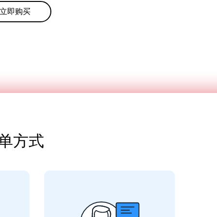
立即购买
最简单方式
已针对多代
使用 Microsoft 授权的解决方
M1 到
Microsoft
案，代表您仍可获得
Book
，以支持您在 Apple 芯片
支持