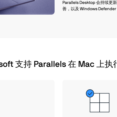
Parallels Desktop 会持
善，以及 Windows Defen
soft 支持 Parallels 在 Mac 上执