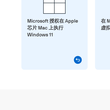
Neo）上执行 Windows 11 Pro
论
与 Enterprise 的虚拟化解决方
式或
案。此授权代表您的 Windows
Microsoft 授权在 Apple
环境已获取适当授权、可透过
在 
W
Windows Update 接收更新，并
芯片 Mac 上执行
虚拟化
仍符合 Microsoft 支持资格。
Windows 11
Parallels Desktop 会在每个
Windows 版本推出前进行验
证，因此更新不会破坏您的环
境。