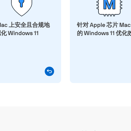
您是在处理业务关键应用程
Neo。Arm 版 Windows 1
敏感资料，在 Mac 上使用
接近原生的速度执
Parallels Desktop 执行
Microsoft 的 Prism 轉
Mac 上安全且合规地
indows 11 都能保护您的环
针对 Apple 芯片 Mac
背景顺畅处理 x86 和 x6
境。
程式。随著 Apple 芯
 Windows 11
的 Windows 11 优
进，Parallels Deskto
充分运用 CPU、GPU、
频宽和神经网路引擎效
升，让 Windows 应用
快速且反应