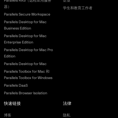
Parallels RAS（远程应用服务
企业
器）
学生和教育工作者
Parallels Secure Workspace
Parallels Desktop for Mac
Business Edition
Parallels Desktop for Mac
Enterprise Edition
Parallels Desktop for Mac Pro
Edition
Parallels Desktop for Mac
Parallels Toolbox for Mac 和
Parallels Toolbox for Windows
Parallels DaaS
Parallels Browser Isolation
快速链接
法律
博客
隐私