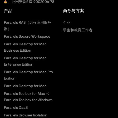
川公网安备51019002006178
产品
商务与方案
Parallels RAS（远程应用服务
企业
器）
学生和教育工作者
Parallels Secure Workspace
Parallels Desktop for Mac
Business Edition
Parallels Desktop for Mac
Enterprise Edition
Parallels Desktop for Mac Pro
Edition
Parallels Desktop for Mac
Parallels Toolbox for Mac 和
Parallels Toolbox for Windows
Parallels DaaS
Parallels Browser Isolation