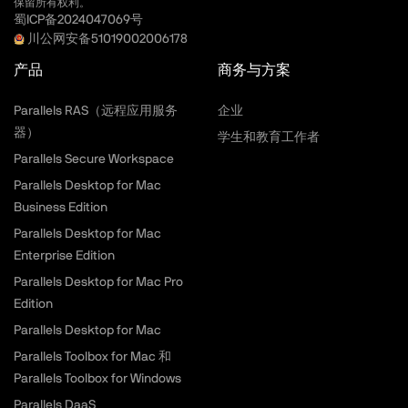
保留所有权利。
蜀ICP备2024047069号
川公网安备51019002006178
产品
商务与方案
Parallels RAS（远程应用服务
企业
器）
学生和教育工作者
Parallels Secure Workspace
Parallels Desktop for Mac
Business Edition
Parallels Desktop for Mac
Enterprise Edition
Parallels Desktop for Mac Pro
Edition
Parallels Desktop for Mac
Parallels Toolbox for Mac 和
Parallels Toolbox for Windows
Parallels DaaS