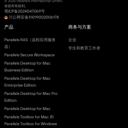
©
2026
Parallels International GmbH。
保留所有权利。
蜀ICP备2024047069号
川公网安备51019002006178
产品
商务与方案
Parallels RAS（远程应用服务
企业
器）
学生和教育工作者
Parallels Secure Workspace
Parallels Desktop for Mac
Business Edition
Parallels Desktop for Mac
Enterprise Edition
Parallels Desktop for Mac Pro
Edition
Parallels Desktop for Mac
Parallels Toolbox for Mac 和
Parallels Toolbox for Windows